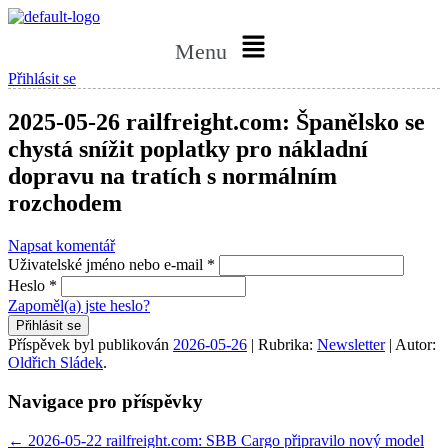
Menu
Přihlásit se
2025-05-26 railfreight.com: Španělsko se
chystá snížit poplatky pro nákladní
dopravu na tratích s normálním
rozchodem
Napsat komentář
Uživatelské jméno nebo e-mail
*
Heslo
*
Zapoměl(a) jste heslo?
Přihlásit se
Příspěvek byl publikován
2026-05-26
| Rubrika:
Newsletter
| Autor:
Oldřich Sládek
.
Navigace pro příspěvky
←
2026-05-22 railfreight.com: SBB Cargo připravilo nový model