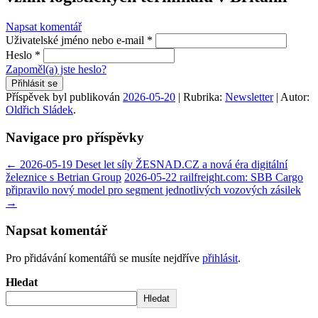
Napsat komentář
Uživatelské jméno nebo e-mail
*
Heslo
*
Zapoměl(a) jste heslo?
Přihlásit se
Příspěvek byl publikován
2026-05-20
| Rubrika:
Newsletter
| Autor:
Oldřich Sládek
.
Navigace pro příspěvky
←
2026-05-19 Deset let síly ŽESNAD.CZ a nová éra digitální
železnice s Betrian Group
2026-05-22 railfreight.com: SBB Cargo
připravilo nový model pro segment jednotlivých vozových zásilek
→
Napsat komentář
Pro přidávání komentářů se musíte nejdříve
přihlásit
.
Hledat
Hledat