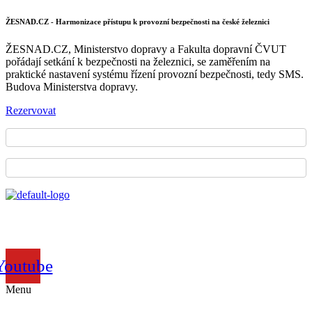
ŽESNAD.CZ - Harmonizace přístupu k provozní bezpečnosti na české železnici
ŽESNAD.CZ, Ministerstvo dopravy a Fakulta dopravní ČVUT
pořádají setkání k bezpečnosti na železnici, se zaměřením na
praktické nastavení systému řízení provozní bezpečnosti, tedy SMS.
Budova Ministerstva dopravy.
Rezervovat
Sdružení železničních nákladních
dopravců České republiky
Youtube
Menu