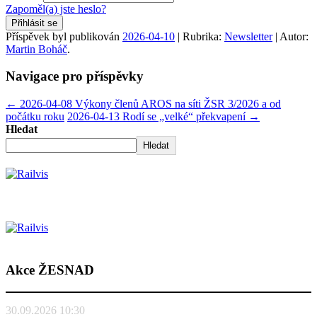
Zapoměl(a) jste heslo?
Přihlásit se
Příspěvek byl publikován
2026-04-10
| Rubrika:
Newsletter
| Autor:
Martin Boháč
.
Navigace pro příspěvky
←
2026-04-08 Výkony členů AROS na síti ŽSR 3/2026 a od
počátku roku
2026-04-13 Rodí se „velké“ překvapení
→
Hledat
Hledat
Akce ŽESNAD
30.09.2026 10:30