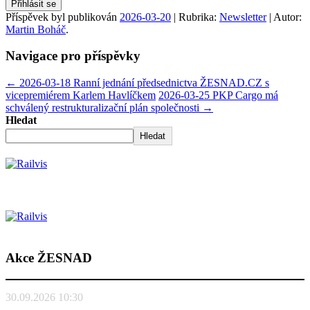
Přihlásit se
Příspěvek byl publikován
2026-03-20
| Rubrika:
Newsletter
| Autor:
Martin Boháč
.
Navigace pro příspěvky
←
2026-03-18 Ranní jednání předsednictva ŽESNAD.CZ s
vicepremiérem Karlem Havlíčkem
2026-03-25 PKP Cargo má
schválený restrukturalizační plán společnosti
→
Hledat
Hledat
Akce ŽESNAD
30.09.2026 10:30