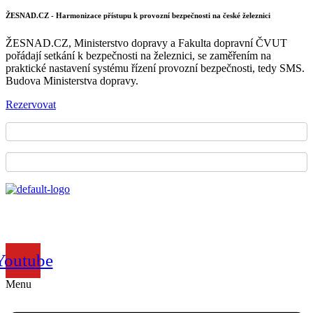
ŽESNAD.CZ - Harmonizace přístupu k provozní bezpečnosti na české železnici
ŽESNAD.CZ, Ministerstvo dopravy a Fakulta dopravní ČVUT
pořádají setkání k bezpečnosti na železnici, se zaměřením na
praktické nastavení systému řízení provozní bezpečnosti, tedy SMS.
Budova Ministerstva dopravy.
Rezervovat
Sdružení železničních nákladních
dopravců České republiky
Youtube
Menu