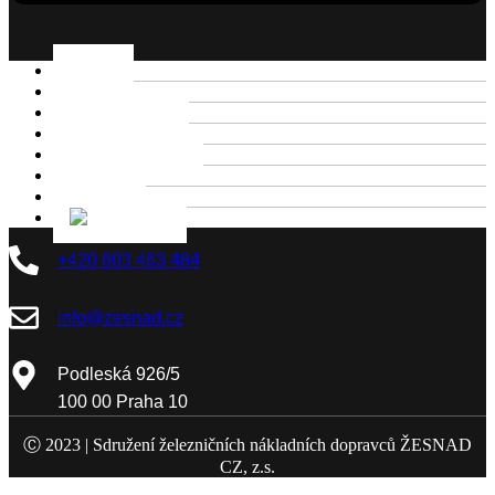
Home
O nás
Naši členové
Newsletter
Tiskové zprávy
Galerie
Kontakt
+420 603 463 484
info@zesnad.cz
Podleská 926/5
100 00 Praha 10
Ⓒ 2023 |
Sdružení železničních nákladních dopravců ŽESNAD
CZ, z.s.