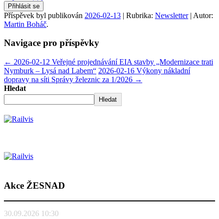
Přihlásit se
Příspěvek byl publikován
2026-02-13
| Rubrika:
Newsletter
| Autor:
Martin Boháč
.
Navigace pro příspěvky
←
2026-02-12 Veřejné projednávání EIA stavby „Modernizace trati
Nymburk – Lysá nad Labem“
2026-02-16 Výkony nákladní
dopravy na síti Správy železnic za 1/2026
→
Hledat
Hledat
Akce ŽESNAD
30.09.2026 10:30