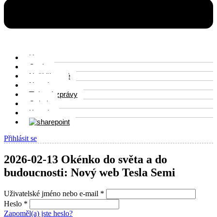
Home
O nás
Naši členové
Newsletter
Tiskové zprávy
Galerie
Kontakt
Přihlásit se
2026-02-13 Okénko do světa a do
budoucnosti: Nový web Tesla Semi
Uživatelské jméno nebo e-mail
*
Heslo
*
Zapoměl(a) jste heslo?