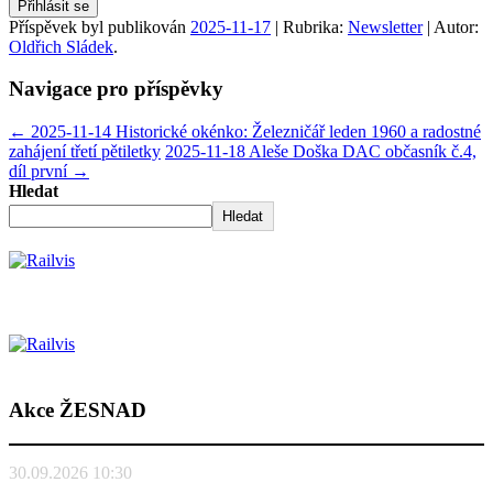
Přihlásit se
Příspěvek byl publikován
2025-11-17
| Rubrika:
Newsletter
| Autor:
Oldřich Sládek
.
Navigace pro příspěvky
←
2025-11-14 Historické okénko: Železničář leden 1960 a radostné
zahájení třetí pětiletky
2025-11-18 Aleše Doška DAC občasník č.4,
díl první
→
Hledat
Hledat
Akce ŽESNAD
30.09.2026 10:30