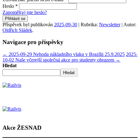
Heslo
*
Zapoměl(a) jste heslo?
Přihlásit se
Příspěvek byl publikován
2025-09-30
| Rubrika:
Newsletter
| Autor:
Oldřich Sládek
.
Navigace pro příspěvky
←
2025-09-29 Nehoda nákladního vlaku v Brazílii 25.9.2025
2025-
10-02 Naše včerejší společná akce pro studenty obrazem
→
Hledat
Hledat
Akce ŽESNAD