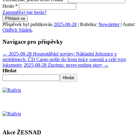
Heslo
*
Zapoměl(a) jste heslo?
Přihlásit se
Příspěvek byl publikován
2025-08-28
| Rubrika:
Newsletter
| Autor:
Oldřich Sládek
.
Navigace pro příspěvky
←
2025-08-28 Hospodářské noviny: Nákladní železnice v
problémech. ČD Cargo pošle do šrotu tisíce vagonů a celé typy
lokomotiv
2025-08-28 Znojmo: never-ending story
→
Hledat
Hledat
Akce ŽESNAD