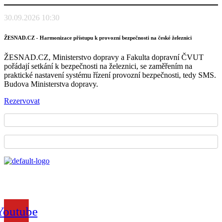
30.09.2026 10:30
ŽESNAD.CZ - Harmonizace přístupu k provozní bezpečnosti na české železnici
ŽESNAD.CZ, Ministerstvo dopravy a Fakulta dopravní ČVUT
pořádají setkání k bezpečnosti na železnici, se zaměřením na
praktické nastavení systému řízení provozní bezpečnosti, tedy SMS.
Budova Ministerstva dopravy.
Rezervovat
Sdružení železničních nákladních
dopravců České republiky
Youtube