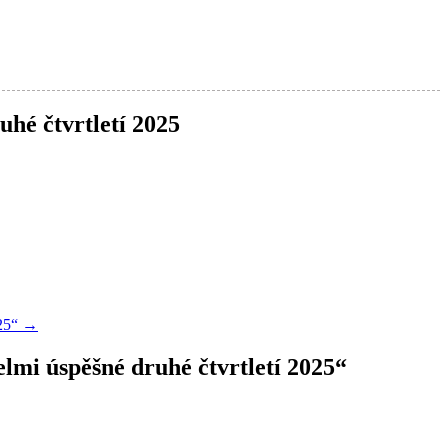
hé čtvrtletí 2025
025“
→
lmi úspěšné druhé čtvrtletí 2025
“