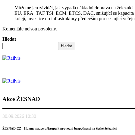
Můžeme jen závidět, jak vypadá nákladní doprava na železnici
EU, ERA, TAF TSI, ECM, ETCS, DAC, snižující se kapacita infr
kolejí, investice do infrastruktury především pro cestující veřejn
Komentáře nejsou povoleny.
Hledat
Hledat
Akce ŽESNAD
30.09.2026 10:30
ŽESNAD.CZ - Harmonizace přístupu k provozní bezpečnosti na české železnici