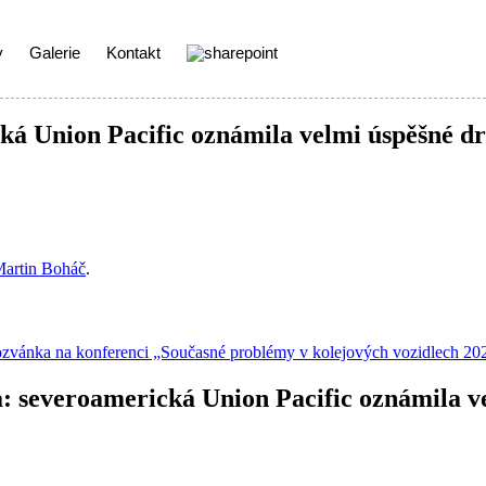
y
Galerie
Kontakt
á Union Pacific oznámila velmi úspěšné dru
artin Boháč
.
zvánka na konferenci „Současné problémy v kolejových vozidlech 2
: severoamerická Union Pacific oznámila ve