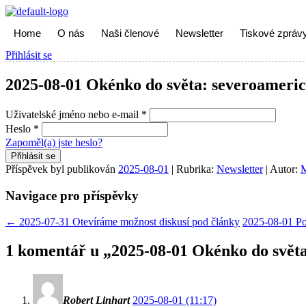
Home
O nás
Naši členové
Newsletter
Tiskové zpráv
Přihlásit se
2025-08-01 Okénko do světa: severoamerick
Uživatelské jméno nebo e-mail
*
Heslo
*
Zapoměl(a) jste heslo?
Přihlásit se
Příspěvek byl publikován
2025-08-01
| Rubrika:
Newsletter
| Autor:
M
Navigace pro příspěvky
←
2025-07-31 Otevíráme možnost diskusí pod články
2025-08-01 Po
1 komentář u „
2025-08-01 Okénko do světa
Robert Linhart
2025-08-01 (11:17)