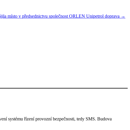
ila místo v předsednictvu společnost ORLEN Unipetrol doprava
→
vení systému řízení provozní bezpečnosti, tedy SMS. Budova