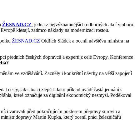
ců
ŽESNAD.CZ
, jedna z nejvýznamnějších odborných akcí v oboru.
Evropě klesají, zatímco náklady na modernizaci rostou.
spolku
ŽESNAD.CZ
Oldřich Sládek a ocenil návštěvu ministra na
upci předních českých dopravců a experti z celé Evropy. Konference
ozba?
změnám ve vzdělávání. Zazněly i konkrétní návrhy na větší zapojení
t cesty, jak situaci zlepšit. Jako příklad uvádí častá jednání s
řáhla, které označuje za digitální ekonomický nesmysl. Poděkoval
íci varovali před pokračujícím poklesem přepravy surovin a
inistr dopravy Martin Kupka, který ocenil práci železničářů