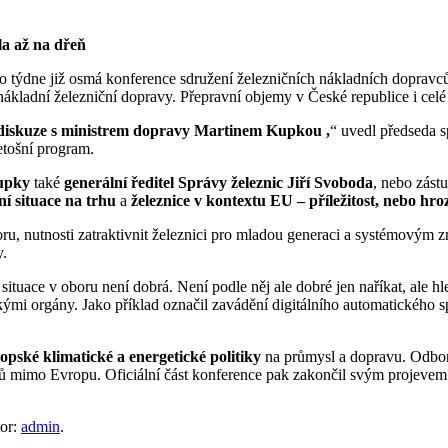
la až na dřeň
 týdne již osmá konference sdružení železničních nákladních doprav
ladní železniční dopravy. Přepravní objemy v České republice i celé 
é diskuze s ministrem dopravy Martinem Kupkou ,
“ uvedl předseda 
etošní program.
upky
také
generální ředitel Správy železnic Jiří Svoboda
, nebo zást
ní situace na trhu
a
železnice v kontextu EU – příležitost, nebo hr
ru, nutnosti zatraktivnit železnici pro mladou generaci a systémovým 
y.
ituace v oboru není dobrá. Není podle něj ale dobré jen naříkat, ale hleda
mi orgány. Jako příklad označil zavádění digitálního automatického sp
pské klimatické a energetické politiky
na průmysl a dopravu. Odborn
mimo Evropu. Oficiální část konference pak zakončil svým projevem m
tor:
admin
.