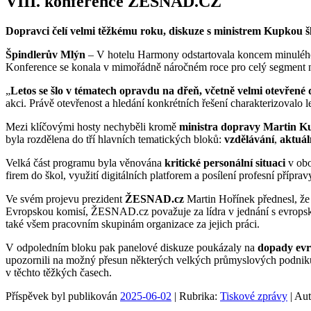
VIII. konference ŽESNAD.CZ
Dopravci čelí velmi těžkému roku, diskuze s ministrem Kupkou š
Špindlerův Mlýn
– V hotelu Harmony odstartovala koncem minulého
Konference se konala v mimořádně náročném roce pro celý segment nák
„
Letos se šlo v tématech opravdu na dřeň, včetně velmi otevřen
akci. Právě otevřenost a hledání konkrétních řešení charakterizovalo l
Mezi klíčovými hosty nechyběli kromě
ministra dopravy Martin K
byla rozdělena do tří hlavních tematických bloků:
vzdělávání
,
aktuál
Velká část programu byla věnována
kritické personální situaci
v obo
firem do škol, využití digitálních platforem a posílení profesní příprav
Ve svém projevu prezident
ŽESNAD.cz
Martin Hořínek přednesl, že s
Evropskou komisí, ŽESNAD.cz považuje za lídra v jednání s evropský
také všem pracovním skupinám organizace za jejich práci.
V odpoledním bloku pak panelové diskuze poukázaly na
dopady evro
upozornili na možný přesun některých velkých průmyslových podniků 
v těchto těžkých časech.
Příspěvek byl publikován
2025-06-02
| Rubrika:
Tiskové zprávy
| Au