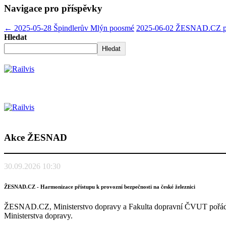
Navigace pro příspěvky
←
2025-05-28 Špindlerův Mlýn poosmé
2025-06-02 ŽESNAD.CZ přiv
Hledat
Hledat
Akce ŽESNAD
30.09.2026 10:30
ŽESNAD.CZ - Harmonizace přístupu k provozní bezpečnosti na české železnici
ŽESNAD.CZ, Ministerstvo dopravy a Fakulta dopravní ČVUT pořádají 
Ministerstva dopravy.